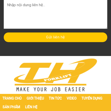
TRANG CHỦ
GIỚI THIỆU
TIN TỨC
VIDEO
TUYỂN DỤNG
SẢN PHẨM
LIÊN HỆ