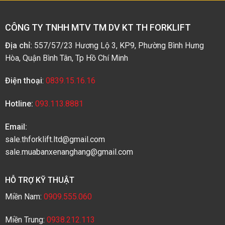
CÔNG TY TNHH MTV TM DV KT TH FORKLIFT
Địa chỉ:
557/57/23 Hương Lộ 3, KP9, Phường Bình Hưng
Hòa, Quận Bình Tân, Tp Hồ Chí Minh
Điện thoại
:
0839.15.16.16
Hotline:
093.113.8881
Email:
sale.thforklift.ltd@gmail.com
sale.muabanxenanghang@gmail.com
HỖ TRỢ KỸ THUẬT
Miền Nam:
0909.555.060
Miền Trung:
0938.212.113