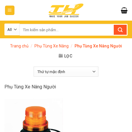
Skip
to
content
Tìm
kiếm:
Trang chủ
/
Phụ Tùng Xe Nâng
/
Phụ Tùng Xe Nâng Người
LỌC
Phụ Tùng Xe Nâng Người