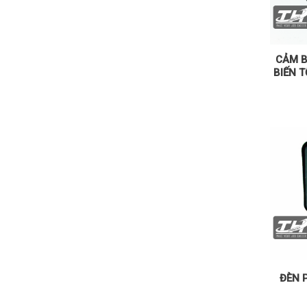
CẢM B
BIẾN T
ĐÈN 