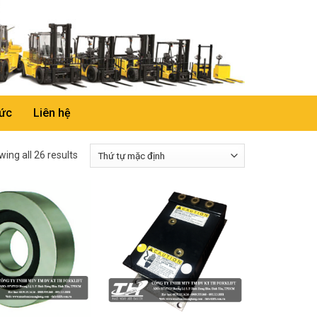
tức
Liên hệ
ing all 26 results