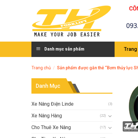
Skip
to
content
Danh mục sản phẩm
Trang
Trang chủ
/
Sản phẩm được gắn thẻ “Bơm thủy lực 
Danh Mục
Xe Nâng Điện Linde
(3)
Xe Nâng Hàng
(22)
Cho Thuê Xe Nâng
(17)