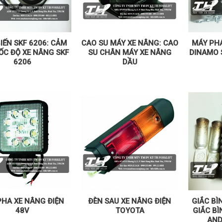
IẾN SKF 6206: CẢM
CAO SU MÁY XE NÂNG: CAO
MÁY PHÁ
ỐC ĐỘ XE NÂNG SKF
SU CHÂN MÁY XE NÂNG
DINAMO 
6206
DẦU
PHA XE NÂNG ĐIỆN
ĐÈN SAU XE NÂNG ĐIỆN
GIẮC BÌ
48V
TOYOTA
GIẮC BÌ
AND