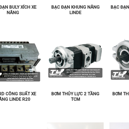
ĐẠN BULY XÍCH XE
BẠC ĐẠN KHUNG NÂNG
BẠC ĐẠN
NÂNG
LINDE
RD CÔNG SUẤT XE
BƠM THỦY LỰC 2 TẦNG
BƠM TH
ÂNG LINDE R20
TCM