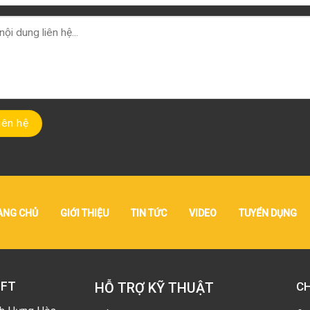
ANG CHỦ
GIỚI THIỆU
TIN TỨC
VIDEO
TUYỂN DỤNG
IFT
HỖ TRỢ KỸ THUẬT
CH