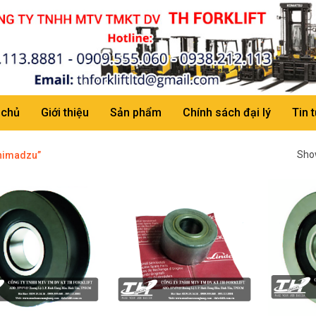
 chủ
Giới thiệu
Sản phẩm
Chính sách đại lý
Tin 
Show
Shimadzu”