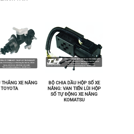
 THẮNG XE NÂNG
BỘ CHIA DẦU HỘP SỐ XE
TOYOTA
NÂNG: VAN TIẾN LÙI HỘP
SỐ TỰ ĐỘNG XE NÂNG
KOMATSU