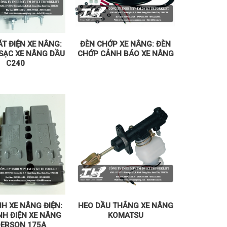
T ĐIỆN XE NÂNG:
ĐÈN CHỚP XE NÂNG: ĐÈN
SẠC XE NÂNG DẦU
CHỚP CẢNH BÁO XE NÂNG
C240
NH XE NÂNG ĐIỆN:
HEO DẦU THẮNG XE NÂNG
NH ĐIỆN XE NÂNG
KOMATSU
ERSON 175A