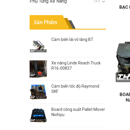
Phụ Tùng Xe Nâng
(37)
BẠC 
Sản Phẩm
Cảm biến lái vô lăng BT
Xe nâng Linde Reach Truck
R16-00837
Cảm biến tốc độ Raymond
SKF
BOA
N
Board công suất Pallet Mover
Nichiyu