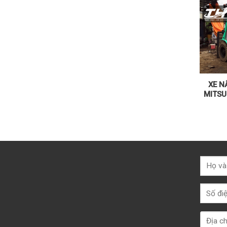
XE N
MITSU