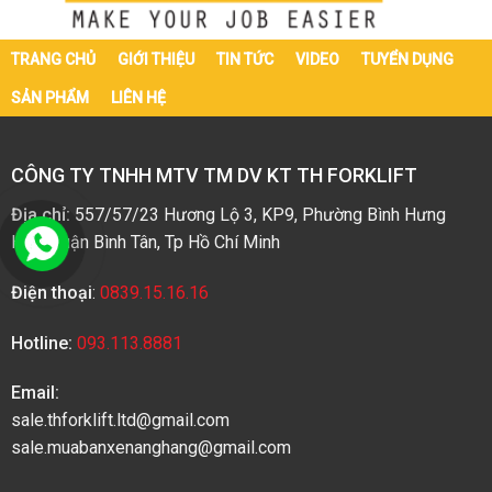
TRANG CHỦ
GIỚI THIỆU
TIN TỨC
VIDEO
TUYỂN DỤNG
SẢN PHẨM
LIÊN HỆ
CÔNG TY TNHH MTV TM DV KT TH FORKLIFT
Địa chỉ:
557/57/23 Hương Lộ 3, KP9, Phường Bình Hưng
Hòa, Quận Bình Tân, Tp Hồ Chí Minh
Điện thoại
:
0839.15.16.16
Hotline:
093.113.8881
Email:
sale.thforklift.ltd@gmail.com
sale.muabanxenanghang@gmail.com