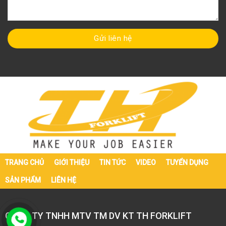
TRANG CHỦ
GIỚI THIỆU
TIN TỨC
VIDEO
TUYỂN DỤNG
SẢN PHẨM
LIÊN HỆ
CÔNG TY TNHH MTV TM DV KT TH FORKLIFT