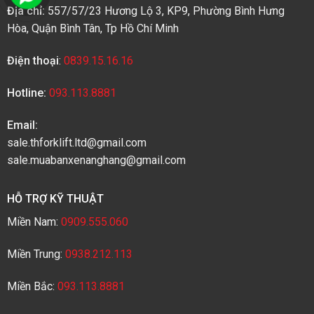
Địa chỉ:
557/57/23 Hương Lộ 3, KP9, Phường Bình Hưng
Hòa, Quận Bình Tân, Tp Hồ Chí Minh
Điện thoại
:
0839.15.16.16
Hotline:
093.113.8881
Email:
sale.thforklift.ltd@gmail.com
sale.muabanxenanghang@gmail.com
HỖ TRỢ KỸ THUẬT
Miền Nam:
0909.555.060
Miền Trung:
0938.212.113
Miền Bắc:
093.113.8881